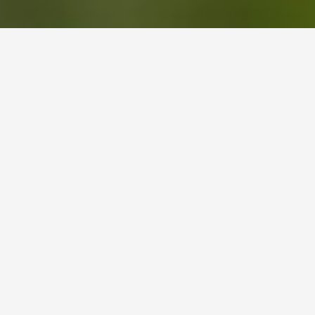
О посёлке
«Ясная горка» – это новый дачный посёлок
и уникальный проект, воплощённый ради
истинных почитателей прекрасного. В нём
предусмотрено всё для уютной и
комфортабельной загородной жизни.
Инфраструктура