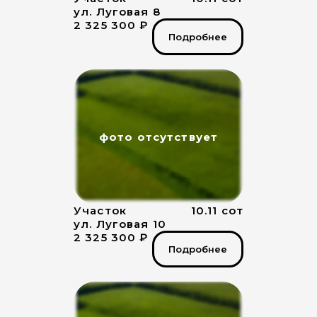
ул.
Луговая
8
2 325 300
₽
Подробнее
фото отсутствует
Участок
10.11
сот
ул.
Луговая
10
2 325 300
₽
Подробнее