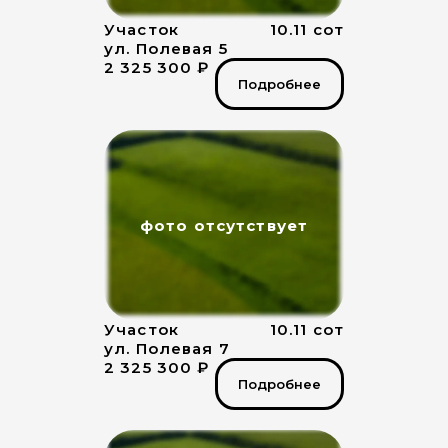
Участок
10.11
сот
ул.
Полевая
5
2 325 300
₽
Подробнее
фото отсутствует
Участок
10.11
сот
ул.
Полевая
7
2 325 300
₽
Подробнее