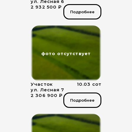
ул.
Лесная
6
2 932 500
₽
Подробнее
фото отсутствует
Участок
10.03
сот
ул.
Лесная
7
2 306 900
₽
Подробнее