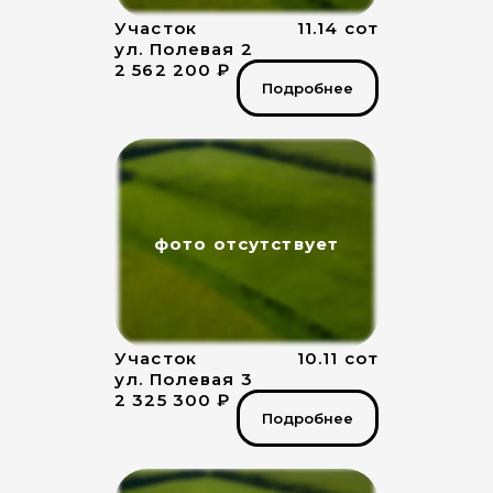
Участок
11.14
сот
ул.
Полевая
2
2 562 200
₽
Подробнее
фото отсутствует
Участок
10.11
сот
ул.
Полевая
3
2 325 300
₽
Подробнее