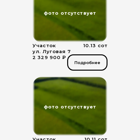
фото отсутствует
Участок
10.13
сот
ул.
Луговая
7
2 329 900
₽
Подробнее
фото отсутствует
Участок
10.11
сот