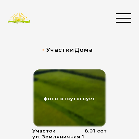
Участки
Дома
фото отсутствует
Участок
8.01
сот
ул.
Земляничная
1