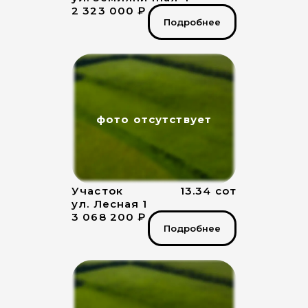
2 323 000
₽
Подробнее
фото отсутствует
Участок
13.34
сот
ул.
Лесная
1
3 068 200
₽
Подробнее