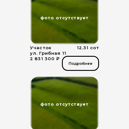
фото отсутствует
Участок
12.31
сот
ул.
Грибная
11
2 831 300
₽
Подробнее
фото отсутствует