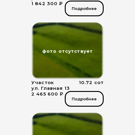
1 842 300
₽
Подробнее
фото отсутствует
Участок
10.72
сот
ул.
Главная
13
2 465 600
₽
Подробнее